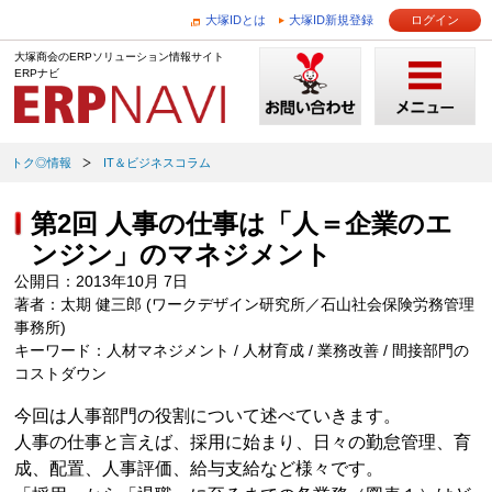
大塚IDとは
大塚ID新規登録
ログイン
大塚商会のERPソリューション情報サイト
ERPナビ
トク◎情報
IT＆ビジネスコラム
第2回 人事の仕事は「人＝企業のエ
ンジン」のマネジメント
公開日：2013年10月 7日
著者：太期 健三郎 (ワークデザイン研究所／石山社会保険労務管理
事務所)
キーワード：人材マネジメント / 人材育成 / 業務改善 / 間接部門の
コストダウン
今回は人事部門の役割について述べていきます。
人事の仕事と言えば、採用に始まり、日々の勤怠管理、育
成、配置、人事評価、給与支給など様々です。