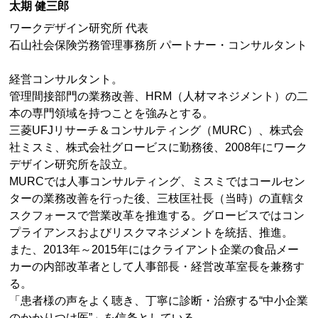
太期 健三郎
ワークデザイン研究所 代表
石山社会保険労務管理事務所 パートナー・コンサルタント
経営コンサルタント。
管理間接部門の業務改善、HRM（人材マネジメント）の二
本の専門領域を持つことを強みとする。
三菱UFJリサーチ＆コンサルティング（MURC）、株式会
社ミスミ、株式会社グロービスに勤務後、2008年にワーク
デザイン研究所を設立。
MURCでは人事コンサルティング、ミスミではコールセン
ターの業務改善を行った後、三枝匡社長（当時）の直轄タ
スクフォースで営業改革を推進する。グロービスではコン
プライアンスおよびリスクマネジメントを統括、推進。
また、2013年～2015年にはクライアント企業の食品メー
カーの内部改革者として人事部長・経営改革室長を兼務す
る。
「患者様の声をよく聴き、丁寧に診断・治療する“中小企業
のかかりつけ医”」を信条としている。