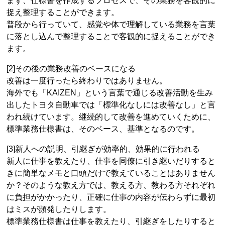
まず、仕様書を作成するプロセスで、その業務を客観的に
捉え整理することができます。
普段から行っていて、感覚や体で理解している業務を言葉
に落とし込んで整理することで客観的に捉えることができ
ます。
[2]その後の業務改善のベースになる
改善は一度行ったら終わりではありません。
海外でも「KAIZEN」という言葉で通じる改善活動を生み
出したトヨタ自動車では「標準化なしには改善なし」と言
われ続けています。継続的して改善を進めていくために、
標準業務仕様書は、そのベース、基準となるのです。
[3]新人への説明、引継ぎが効率的、効果的に行われる
新人に仕事を教えたり、仕事を同僚に引き継いだりすると
きに簡単なメモと口頭だけで教えていることはありません
か？そのような教え方では、教える方、教わる方それぞれ
に負担がかかったり、正確に仕事の内容が伝わらずに最初
はミスが頻発したりします。
標準業務仕様書は仕事を教えたり、引継ぎをしたりすると