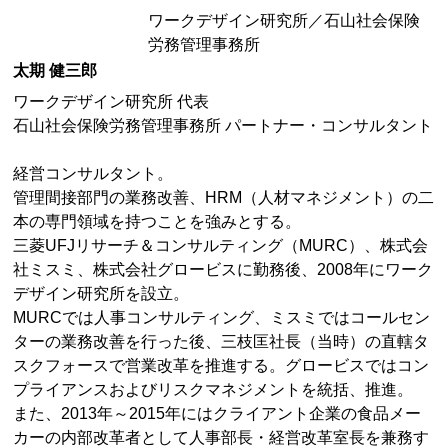
ワークデザイン研究所／石山社会保険
労務管理事務所
太期 健三郎
ワークデザイン研究所 代表
石山社会保険労務管理事務所 パートナー・コンサルタント
経営コンサルタント。
管理間接部門の業務改善、HRM（人材マネジメント）の二
本の専門領域を持つことを強みとする。
三菱UFJリサーチ＆コンサルティング（MURC）、株式会
社ミスミ、株式会社グロービスに勤務後、2008年にワーク
デザイン研究所を設立。
MURCでは人事コンサルティング、ミスミではコールセン
ターの業務改善を行った後、三枝匡社長（当時）の直轄タ
スクフォースで営業改革を推進する。グロービスではコン
プライアンスおよびリスクマネジメントを統括、推進。
また、2013年～2015年にはクライアント企業の食品メー
カーの内部改革者として人事部長・経営改革室長を兼務す