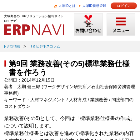
大塚IDとは
大塚ID新規登録
ログイン
大塚商会のERPソリューション情報サイト
ERPナビ
トク◎情報
IT＆ビジネスコラム
第9回 業務改善(その5)標準業務仕様
書を作ろう
公開日：2014年12月15日
著者：太期 健三郎 (ワークデザイン研究所／石山社会保険労務管理
事務所)
キーワード：人材マネジメント / 人材育成 / 業務改善 / 間接部門の
コストダウン
業務改善(その5)として、今回は「標準業務仕様書の作成」
について説明します。
標準業務仕様書とは改善を進めて標準化された業務の内容