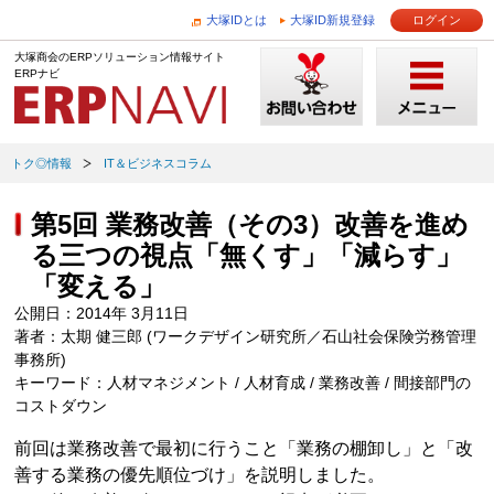
大塚IDとは
大塚ID新規登録
ログイン
大塚商会のERPソリューション情報サイト
ERPナビ
トク◎情報
IT＆ビジネスコラム
第5回 業務改善（その3）改善を進め
る三つの視点「無くす」「減らす」
「変える」
公開日：2014年 3月11日
著者：太期 健三郎 (ワークデザイン研究所／石山社会保険労務管理
事務所)
キーワード：人材マネジメント / 人材育成 / 業務改善 / 間接部門の
コストダウン
前回は業務改善で最初に行うこと「業務の棚卸し」と「改
善する業務の優先順位づけ」を説明しました。