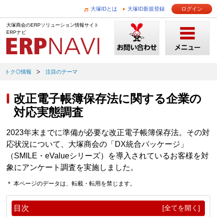
大塚IDとは
大塚ID新規登録
ログイン
大塚商会のERPソリューション情報サイト
ERPナビ
トク◎情報
注目のテーマ
改正電子帳簿保存法に関する企業の
対応実態調査
2023年末までに準備が必要な改正電子帳簿保存法。その対
応状況について、大塚商会の「DX統合パッケージ」
（SMILE・eValueシリーズ）を導入されているお客様を対
象にアンケート調査を実施しました。
＊ 本ページのデータは、転載・転用を禁じます。
目次
[全てを開く]