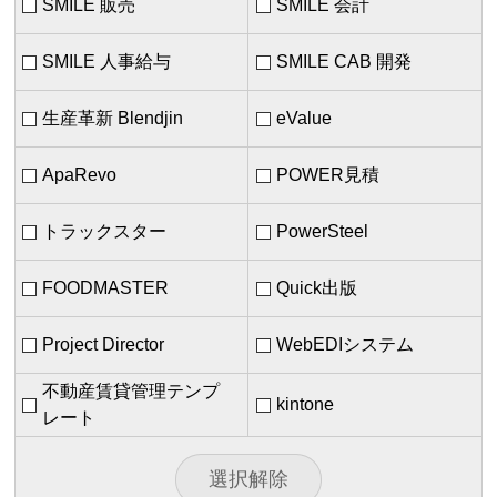
SMILE 販売
SMILE 会計
SMILE 人事給与
SMILE CAB 開発
生産革新 Blendjin
eValue
ApaRevo
POWER見積
トラックスター
PowerSteel
FOODMASTER
Quick出版
Project Director
WebEDIシステム
不動産賃貸管理テンプ
kintone
レート
選択解除