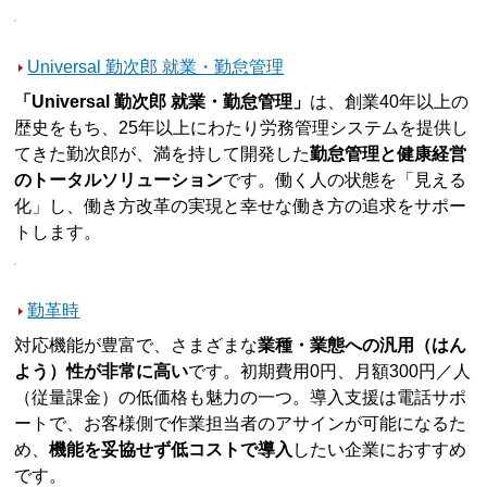
Universal 勤次郎 就業・勤怠管理
「Universal 勤次郎 就業・勤怠管理」
は、創業40年以上の
歴史をもち、25年以上にわたり労務管理システムを提供し
てきた勤次郎が、満を持して開発した
勤怠管理と健康経営
のトータルソリューション
です。働く人の状態を「見える
化」し、働き方改革の実現と幸せな働き方の追求をサポー
トします。
勤革時
対応機能が豊富で、さまざまな
業種・業態への汎用（はん
よう）性が非常に高い
です。初期費用0円、月額300円／人
（従量課金）の低価格も魅力の一つ。導入支援は電話サポ
ートで、お客様側で作業担当者のアサインが可能になるた
め、
機能を妥協せず低コストで導入
したい企業におすすめ
です。