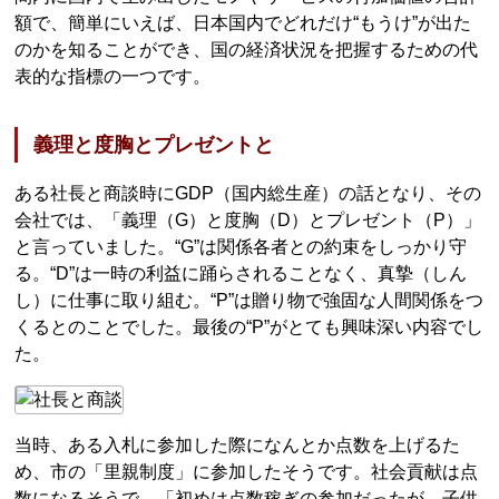
額で、簡単にいえば、日本国内でどれだけ“もうけ”が出た
のかを知ることができ、国の経済状況を把握するための代
表的な指標の一つです。
義理と度胸とプレゼントと
ある社長と商談時にGDP（国内総生産）の話となり、その
会社では、「義理（G）と度胸（D）とプレゼント（P）」
と言っていました。“G”は関係各者との約束をしっかり守
る。“D”は一時の利益に踊らされることなく、真摯（しん
し）に仕事に取り組む。“P”は贈り物で強固な人間関係をつ
くるとのことでした。最後の“P”がとても興味深い内容でし
た。
当時、ある入札に参加した際になんとか点数を上げるた
め、市の「里親制度」に参加したそうです。社会貢献は点
数になるそうで、「初めは点数稼ぎの参加だったが、子供