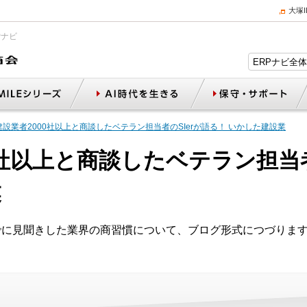
大塚
Pナビ
建設業者2000社以上と商談したベテラン担当者のSIerが語る！ いかした建設業
0社以上と商談したベテラン担当者
業
でに見聞きした業界の商習慣について、ブログ形式につづりま