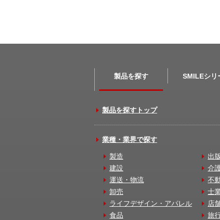
製品を探す
SMILEシ
製品を探すトップ
業種・業界で探す
製造
出
建設
介
運送・物流
不
卸売
士
ライフデザイン・アパレル
店
食品
旅