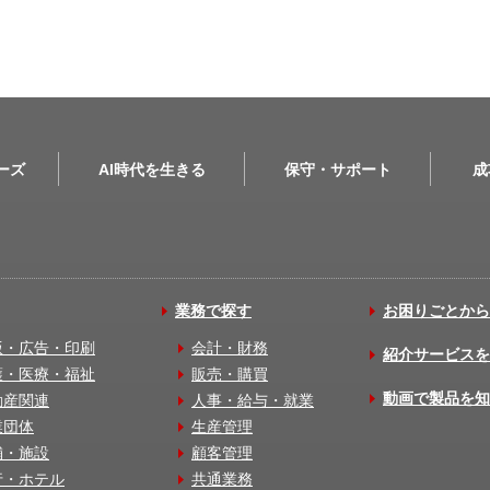
リーズ
AI時代を生きる
保守・サポート
成
業務で探す
お困りごとから
版・広告・印刷
会計・財務
紹介サービスを
護・医療・福祉
販売・購買
動画で製品を知
動産関連
人事・給与・就業
業団体
生産管理
舗・施設
顧客管理
行・ホテル
共通業務