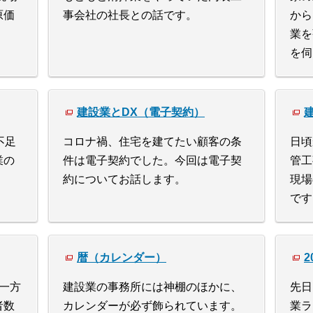
原価
事会社の社長との話です。
から
業を
を伺
建設業とDX（電子契約）
不足
コロナ禍、住宅を建てたい顧客の条
日頃
業の
件は電子契約でした。今回は電子契
管工
約についてお話します。
現場
です
暦（カレンダー）
2
一方
建設業の事務所には神棚のほかに、
先日
者数
カレンダーが必ず飾られています。
業ラ