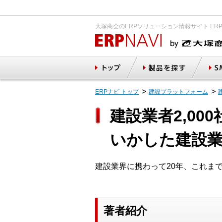
大塚商会のERPソリューション情報サイト ER
ERPナビ トップ
建設プラットフォーム
建設業者2,00
いかした建設
建設業界に携わって20年、これま
著者紹介