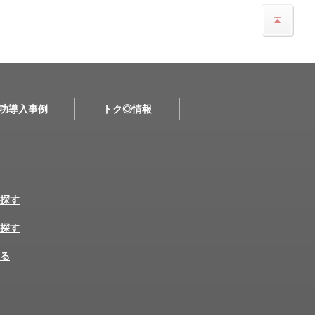
功導入事例
トク◎情報
探す
探す
る