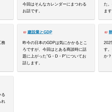
今回はそんなカレンダーにまつわる
た。
お話です。
ます
建設業とGDP
工務
昨今の日本のGDPは気にかかるとこ
20
ろですが、今回はとある商談時に話
す。
題に上がった"G・D・P"についてお
か？
話します。
いる
られ