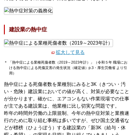
建設業の熱中症
拡大して見る
＊ 「熱中症による業種死傷者数（2019～2023年計）」（令和５年 職場にお
ける熱中症による死傷災害の発生状況（確定値）p.3・厚生労働省 より引
用）
熱中症による死傷者数を業種別にみると3K（きつい・汚
い・危険）建設業においての値が高く、対策が必要なこと
が分かります。確かに、エアコンもない作業現場での仕事
が主である建設業は、他業種に比し切実な問題です。
昨年の時間外労働の上限規制、今年の熱中症対策と業務遂
行のために取り組む事柄は多いですが、ぜひ国土交通省な
どが標榜（ひょうぼう）する建設業の「新3K（給与・休
暇・希望）」の実現を目指し取り組んでいきましょう。