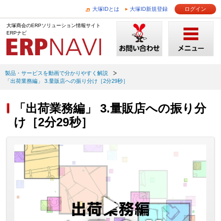
大塚IDとは
大塚ID新規登録
ログイン
大塚商会のERPソリューション情報サイト
ERPナビ
製品・サービスを動画で分かりやすく解説
「出荷業務編」 3.量販店への振り分け［2分29秒］
「出荷業務編」 3.量販店への振り分
け［2分29秒］