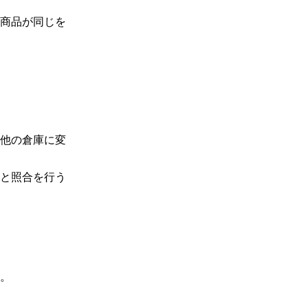
商品が同じを
他の倉庫に変
と照合を行う
。