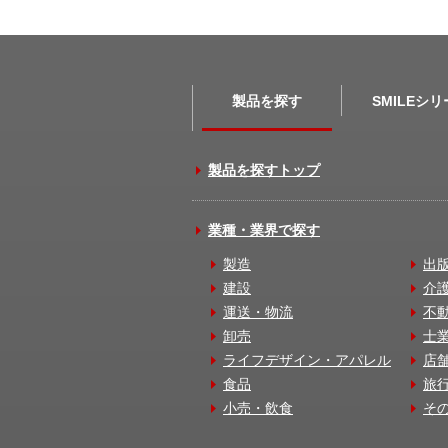
製品を探す
SMILEシ
製品を探すトップ
業種・業界で探す
製造
出
建設
介
運送・物流
不
卸売
士
ライフデザイン・アパレル
店
食品
旅
小売・飲食
そ