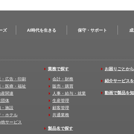
リーズ
AI時代を生きる
保守・サポート
成
業務で探す
お困りごとから
版・広告・印刷
会計・財務
紹介サービスを
護・医療・福祉
販売・購買
動画で製品を知
動産関連
人事・給与・就業
業団体
生産管理
舗・施設
顧客管理
行・ホテル
共通業務
の他サービス
製品名で探す