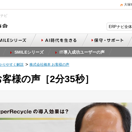
大塚
Pナビ
SMILEシリーズ
IT導入成功ユーザーの声
かりやすく解説
株式会社橋本 お客様の声
お客様の声［2分35秒］