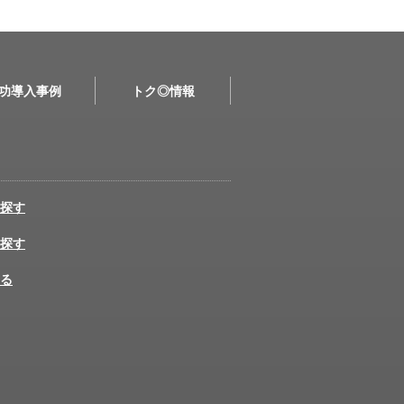
功導入事例
トク◎情報
探す
探す
る