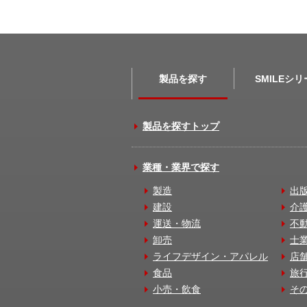
製品を探す
SMILEシ
製品を探すトップ
業種・業界で探す
製造
出
建設
介
運送・物流
不
卸売
士
ライフデザイン・アパレル
店
食品
旅
小売・飲食
そ