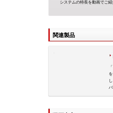
システムの特長を動画でご紹
関連製品
「
を
し
バ