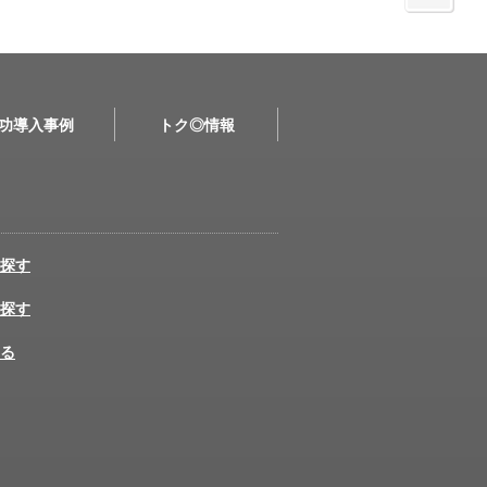
功導入事例
トク◎情報
探す
探す
る