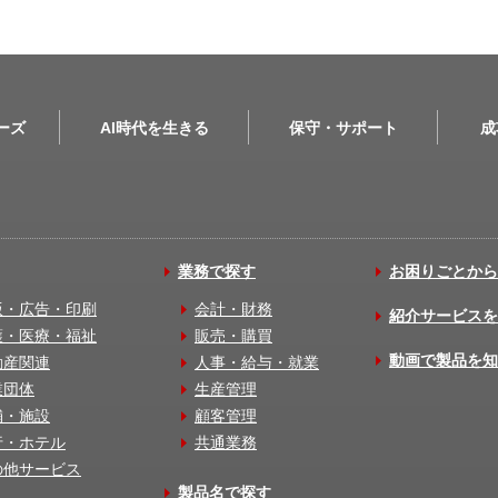
リーズ
AI時代を生きる
保守・サポート
成
業務で探す
お困りごとから
版・広告・印刷
会計・財務
紹介サービスを
護・医療・福祉
販売・購買
動画で製品を知
動産関連
人事・給与・就業
業団体
生産管理
舗・施設
顧客管理
行・ホテル
共通業務
の他サービス
製品名で探す