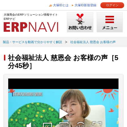
大塚IDとは
大塚ID新規登録
ログイン
大塚商会のERPソリューション情報サイト
ERPナビ
製品・サービスを動画で分かりやすく解説
社会福祉法人 慈恩会 お客様の声
社会福祉法人 慈恩会 お客様の声［5
分45秒］