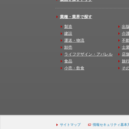
業種・業界で探す
製造
出
建設
介
運送・物流
不
卸売
士
ライフデザイン・アパレル
店
食品
旅
小売・飲食
そ
サイトマップ
情報セキュリティ基本