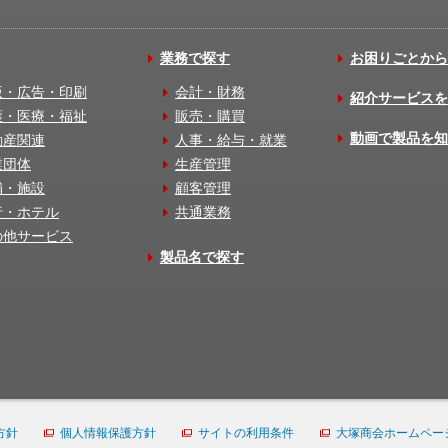
業務で探す
お困りごとから
版・広告・印刷
会計・財務
紹介サービスを
護・医療・福祉
販売・購買
動画で製品を知
動産関連
人事・給与・就業
業団体
生産管理
舗・施設
顧客管理
行・ホテル
共通業務
の他サービス
製品名で探す
方針
個人情報保護方針
サイトの利用条件
大塚商会ホームペー