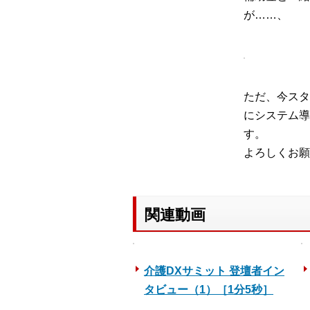
が……、
ただ、今スタ
にシステム導
す。
よろしくお願
関連動画
介護DXサミット 登壇者イン
タビュー（1）［1分5秒］