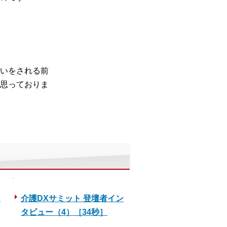
いをされる前
思っておりま
ン
介護DXサミット 登壇者イン
タビュー（4）［34秒］