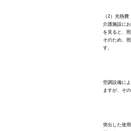
（2）光熱費
介護施設にお
を見ると、照
そのため、照
す。
空調設備によ
ますが、その
突出した使用