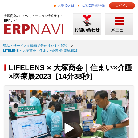
大塚IDとは
大塚ID新規登録
ログイン
大塚商会のERPソリューション情報サイト
ERPナビ
製品・サービスを動画で分かりやすく解説
LIFELENS × 大塚商会｜住まい×介護×医療展2023
LIFELENS × 大塚商会｜住まい×介護
×医療展2023［14分38秒］