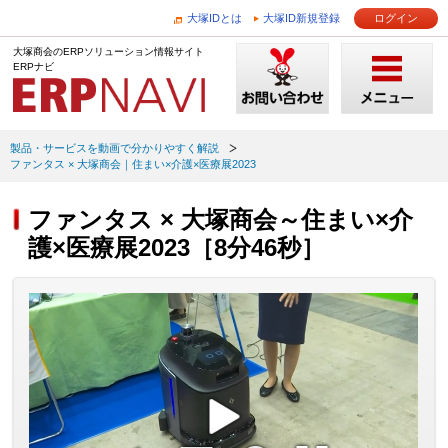
大塚IDとは
大塚ID新規登録
ログイン
大塚商会のERPソリューション情報サイト
ERPナビ
製品・サービスを動画で分かりやすく解説
ファンタス × 大塚商会｜住まい×介護×医療展2023
ファンタス × 大塚商会～住まい×介
護×医療展2023［8分46秒］