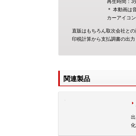
再生時間：3
＊ 本動画は
カーアイコン
直販はもちろん取次会社との
印税計算から支払調書の出力
関連製品
出
化