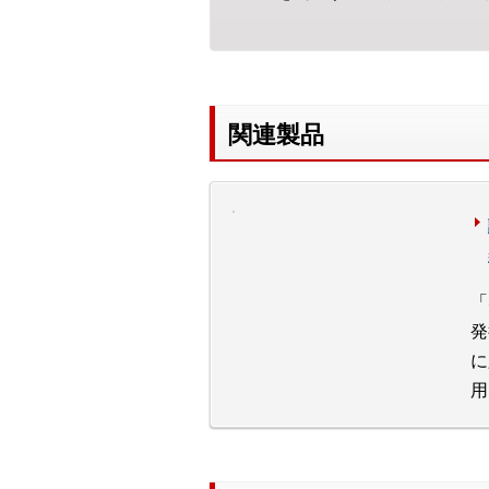
関連製品
「
発
に
用