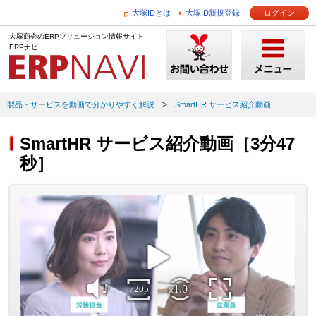
大塚IDとは
大塚ID新規登録
ログイン
大塚商会のERPソリューション情報サイト
ERPナビ
製品・サービスを動画で分かりやすく解説
SmartHR サービス紹介動画
SmartHR サービス紹介動画［3分47
秒］