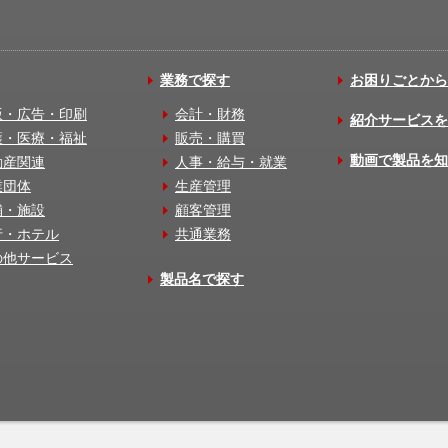
業務で探す
お困りごとから
版・広告・印刷
会計・財務
紹介サービスを
護・医療・福祉
販売・購買
動画で製品を知
動産関連
人事・給与・就業
業団体
生産管理
舗・施設
顧客管理
行・ホテル
共通業務
の他サービス
製品名で探す