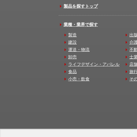
製品を探すトップ
業種・業界で探す
製造
出
建設
介
運送・物流
不
卸売
士
ライフデザイン・アパレル
店
食品
旅
小売・飲食
そ