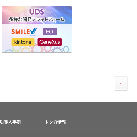
功導入事例
トク◎情報