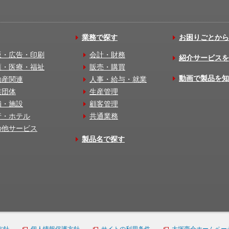
業務で探す
お困りごとから
版・広告・印刷
会計・財務
紹介サービスを
護・医療・福祉
販売・購買
動画で製品を知
動産関連
人事・給与・就業
業団体
生産管理
舗・施設
顧客管理
行・ホテル
共通業務
の他サービス
製品名で探す
方針
個人情報保護方針
サイトの利用条件
大塚商会ホームペー