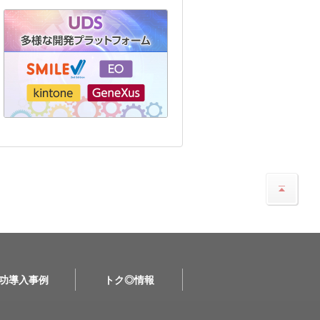
功導入事例
トク◎情報