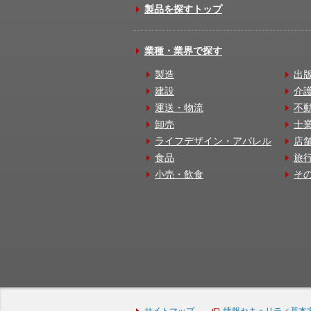
製品を探すトップ
業種・業界で探す
製造
出
建設
介
運送・物流
不
卸売
士
ライフデザイン・アパレル
店
食品
旅
小売・飲食
そ
サイトマップ
情報セキュリティ基本