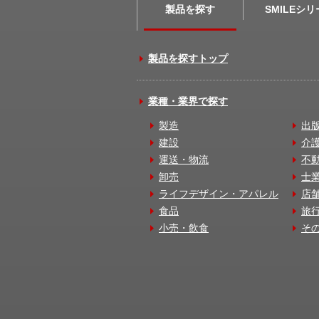
製品を探す
SMILEシ
製品を探すトップ
業種・業界で探す
製造
出
建設
介
運送・物流
不
卸売
士
ライフデザイン・アパレル
店
食品
旅
小売・飲食
そ