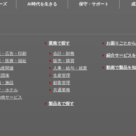
リーズ
AI時代を生きる
保守・サポート
成
業務で探す
お困りごとから
版・広告・印刷
会計・財務
紹介サービスを
護・医療・福祉
販売・購買
動画で製品を知
動産関連
人事・給与・就業
業団体
生産管理
舗・施設
顧客管理
行・ホテル
共通業務
の他サービス
製品名で探す