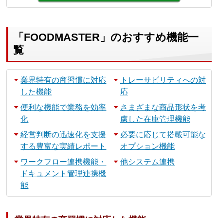
「FOODMASTER」のおすすめ機能一
覧
業界特有の商習慣に対応
トレーサビリティへの対
した機能
応
便利な機能で業務を効率
さまざまな商品形状を考
化
慮した在庫管理機能
経営判断の迅速化を支援
必要に応じて搭載可能な
する豊富な実績レポート
オプション機能
ワークフロー連携機能・
他システム連携
ドキュメント管理連携機
能