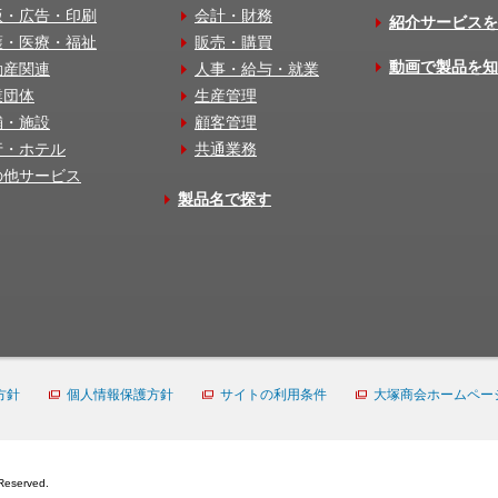
版・広告・印刷
会計・財務
紹介サービスを
護・医療・福祉
販売・購買
動画で製品を知
動産関連
人事・給与・就業
業団体
生産管理
舗・施設
顧客管理
行・ホテル
共通業務
の他サービス
製品名で探す
方針
個人情報保護方針
サイトの利用条件
大塚商会ホームペー
Reserved.