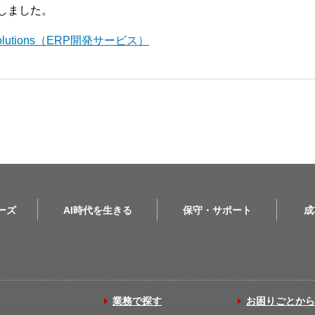
開始しました。
l Solutions（ERP開発サービス）
リーズ
AI時代を生きる
保守・サポート
成
業務で探す
お困りごとから