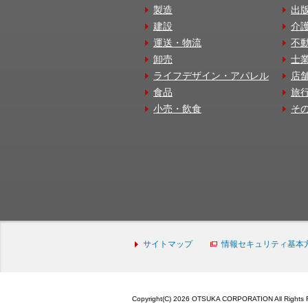
製造
出
建設
介
運送・物流
不
卸売
士
ライフデザイン・アパレル
店
食品
旅
小売・飲食
そ
サイトマップ
情報セキュリティ基本
Copyright(C) 2026 OTSUKA CORPORATION All Rights 