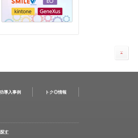
功導入事例
トク◎情報
探す