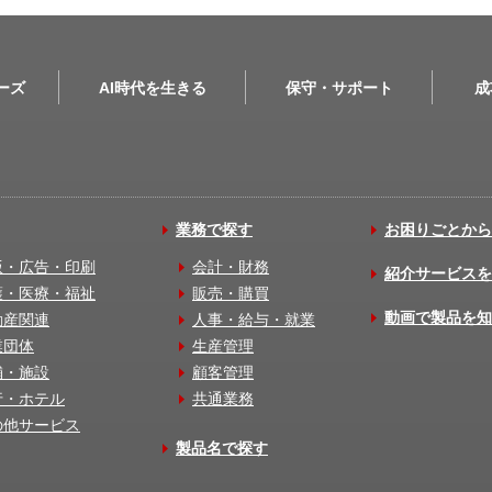
リーズ
AI時代を生きる
保守・サポート
成
業務で探す
お困りごとから
版・広告・印刷
会計・財務
紹介サービスを
護・医療・福祉
販売・購買
動画で製品を知
動産関連
人事・給与・就業
業団体
生産管理
舗・施設
顧客管理
行・ホテル
共通業務
の他サービス
製品名で探す