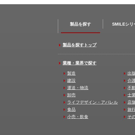
製品を探す
SMILEシ
製品を探すトップ
業種・業界で探す
製造
出
建設
介
運送・物流
不
卸売
士
ライフデザイン・アパレル
店
食品
旅
小売・飲食
そ