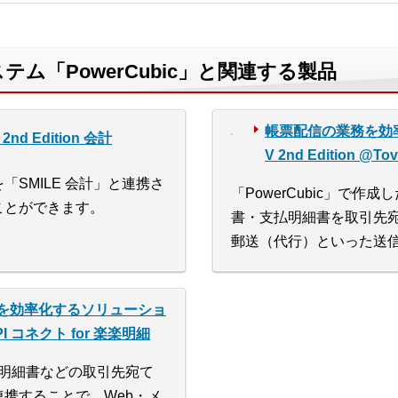
ム「PowerCubic」と関連する製品
帳票配信の業務を効率
nd Edition 会計
V 2nd Edition @T
SMILE 会計」と連携さ
「PowerCubic」で
ことができます。
書・支払明細書を取引先宛
郵送（代行）といった送
を効率化するソリューショ
n API コネクト for 楽楽明細
請求明細書などの取引先宛て
携することで、Web・メ