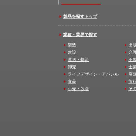
製品を探すトップ
業種・業界で探す
製造
出
建設
介
運送・物流
不
卸売
士
ライフデザイン・アパレル
店
食品
旅
小売・飲食
そ