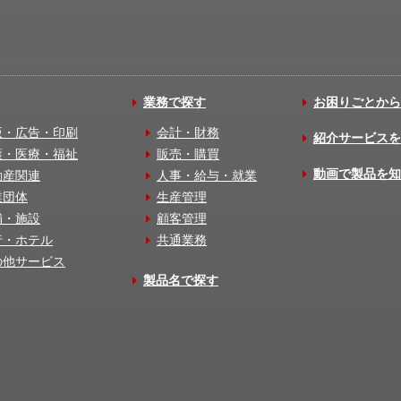
業務で探す
お困りごとから
版・広告・印刷
会計・財務
紹介サービスを
護・医療・福祉
販売・購買
動画で製品を知
動産関連
人事・給与・就業
業団体
生産管理
舗・施設
顧客管理
行・ホテル
共通業務
の他サービス
製品名で探す