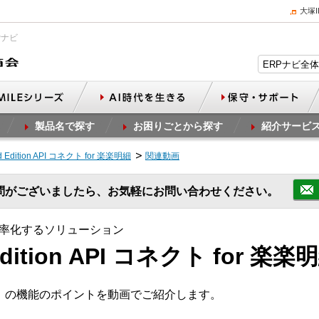
大塚
Pナビ
製品名で探す
お困りごとから探す
紹介サービ
nd Edition API コネクト for 楽楽明細
関連動画
問がございましたら、お気軽にお問い合わせください。
率化するソリューション
 Edition API コネクト for 
楽楽明細」の機能のポイントを動画でご紹介します。