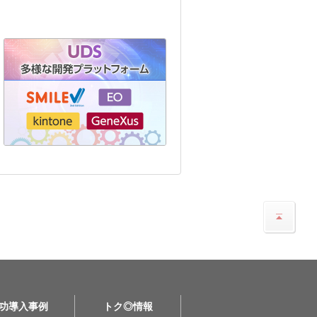
功導入事例
トク◎情報