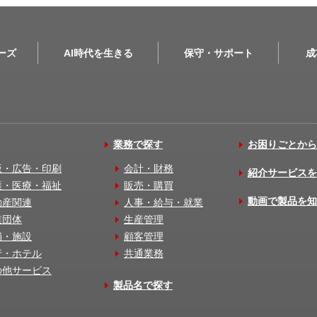
リーズ
AI時代を生きる
保守・サポート
成
業務で探す
お困りごとから
版・広告・印刷
会計・財務
紹介サービスを
護・医療・福祉
販売・購買
動画で製品を知
動産関連
人事・給与・就業
業団体
生産管理
舗・施設
顧客管理
行・ホテル
共通業務
の他サービス
製品名で探す