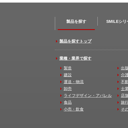
製品を探す
SMILEシ
製品を探すトップ
業種・業界で探す
製造
出
建設
介
運送・物流
不
卸売
士
ライフデザイン・アパレル
店
食品
旅
小売・飲食
そ