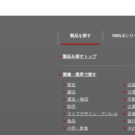
製品を探す
SMILEシ
製品を探すトップ
業種・業界で探す
製造
出
建設
介
運送・物流
不
卸売
士
ライフデザイン・アパレル
店
食品
旅
小売・飲食
そ