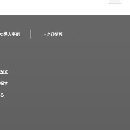
功導入事例
トク◎情報
探す
探す
る