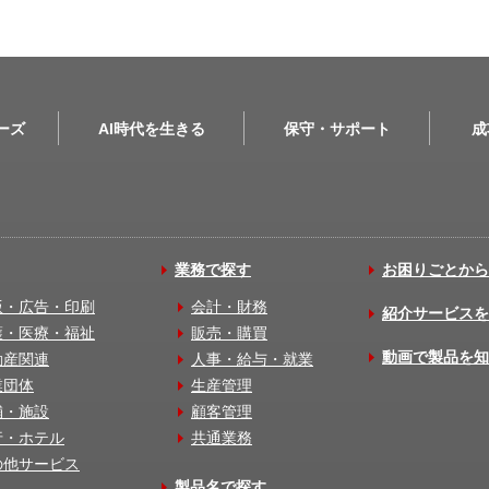
リーズ
AI時代を生きる
保守・サポート
成
業務で探す
お困りごとから
版・広告・印刷
会計・財務
紹介サービスを
護・医療・福祉
販売・購買
動画で製品を知
動産関連
人事・給与・就業
業団体
生産管理
舗・施設
顧客管理
行・ホテル
共通業務
の他サービス
製品名で探す