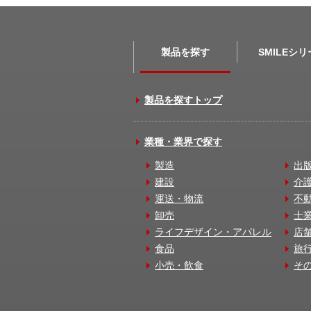
製品を探す
SMILEシ
製品を探すトップ
業種・業界で探す
製造
出
建設
介
運送・物流
不
卸売
士
ライフデザイン・アパレル
店
食品
旅
小売・飲食
そ