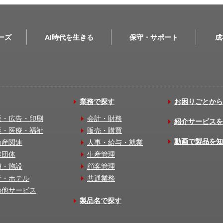
リーズ
AI時代を生きる
保守・サポート
成
業務で探す
お困りごとから
版・広告・印刷
会計・財務
紹介サービスを
護・医療・福祉
販売・購買
動画で製品を知
動産関連
人事・給与・就業
業団体
生産管理
舗・施設
顧客管理
行・ホテル
共通業務
の他サービス
製品名で探す