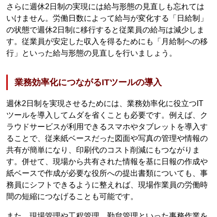
さらに週休2日制の実現には給与形態の見直しも忘れては
いけません。労働日数によって給与が変化する「日給制」
の状態で週休2日制に移行すると従業員の給与は減少しま
す。従業員が安定した収入を得るためにも「月給制への移
行」といった給与形態の見直しを行いましょう。
業務効率化につながるITツールの導入
週休2日制を実現させるためには、業務効率化に役立つIT
ツールを導入してムダを省くことも必要です。例えば、ク
ラウドサービスが利用できるスマホやタブレットを導入す
ることで、従来紙ベースだった図面や写真の管理や情報の
共有が簡単になり、印刷代のコスト削減にもつながりま
す。併せて、現場から共有された情報を基に日報の作成や
紙ベースで作成が必要な役所への提出書類についても、事
務員にシフトできるように整えれば、現場作業員の労働時
間の短縮につなげることも可能です。
また、現場管理や工程管理、勤怠管理といった事務作業を