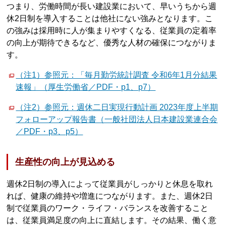
つまり、労働時間が長い建設業において、早いうちから週
休2日制を導入することは他社にない強みとなります。こ
の強みは採用時に人が集まりやすくなる、従業員の定着率
の向上が期待できるなど、優秀な人材の確保につながりま
す。
（注1）参照元：「毎月勤労統計調査 令和6年1月分結果
速報」（厚生労働省／PDF・p1、p7）
（注2）参照元：週休二日実現行動計画 2023年度上半期
フォローアップ報告書（一般社団法人日本建設業連合会
／PDF・p3、p5）
生産性の向上が見込める
週休2日制の導入によって従業員がしっかりと休息を取れ
れば、健康の維持や増進につながります。また、週休2日
制で従業員のワーク・ライフ・バランスを改善すること
は、従業員満足度の向上に直結します。その結果、働く意