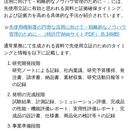
活用に向けて－戦略的なノウハウ管理のために－」には、
先使用立証に有効と思われる資料と証拠確保タイミング、
および証拠力を高める具体的な手法が紹介されています。
先使用権制度の円滑な活用に向けて－戦略的なノウハウ
管理のために－（特許庁Webサイト;PDF） [6.34MB]
通常業務にて生成される資料で先使用立証のためのタイミ
ングと情報を以下に記載します。
研究開発段階
研究ノートによる記録、社内稟議、研究予算獲得、発
注書、請求書、納品書、素材収集、研究活動日報等々
の記録
発明の完成段階
試験結果、計測記録、シミュレーション評価、完成品
の性能・機能評価レポート、実用性評価レポート、完
成品の設計書、仕様書、商品化の検討等々の記録
事業準備段階