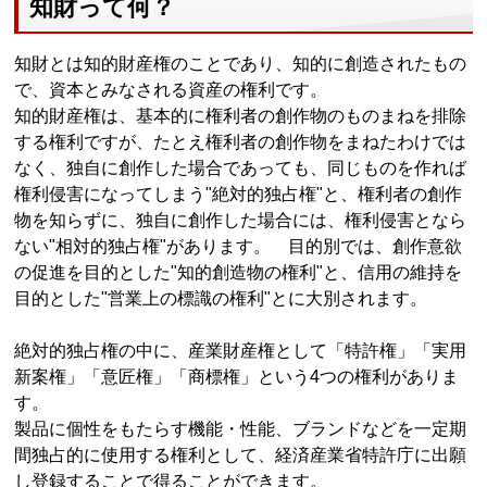
知財って何？
知財とは知的財産権のことであり、知的に創造されたもの
で、資本とみなされる資産の権利です。
知的財産権は、基本的に権利者の創作物のものまねを排除
する権利ですが、たとえ権利者の創作物をまねたわけでは
なく、独自に創作した場合であっても、同じものを作れば
権利侵害になってしまう"絶対的独占権"と、権利者の創作
物を知らずに、独自に創作した場合には、権利侵害となら
ない"相対的独占権"があります。 目的別では、創作意欲
の促進を目的とした"知的創造物の権利"と、信用の維持を
目的とした"営業上の標識の権利"とに大別されます。
絶対的独占権の中に、産業財産権として「特許権」「実用
新案権」「意匠権」「商標権」という4つの権利がありま
す。
製品に個性をもたらす機能・性能、ブランドなどを一定期
間独占的に使用する権利として、経済産業省特許庁に出願
し登録することで得ることができます。