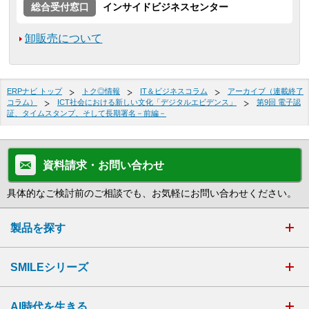
総合受付窓口
インサイドビジネスセンター
卸販売について
ERPナビ トップ
トク◎情報
IT＆ビジネスコラム
アーカイブ（連載終了
コラム）
ICT社会における新しい文化「デジタルエビデンス」
第9回 電子認
証、タイムスタンプ、そして長期署名－前編－
資料請求・お問い合わせ
具体的なご検討前のご相談でも、お気軽にお問い合わせください。
製品を探す
SMILEシリーズ
AI時代を生きる