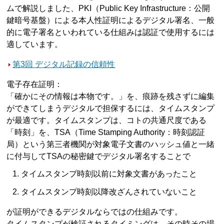
ムで解説しました、PKI（Public Key Infrastructure：公開
鍵暗号基盤）による本人性証明によるデジタル署名、一般
的に電子署名といわれている仕組みは認証で使用するには
適しています。
第3回 デジタル記録の信頼性
電子存在証明：
「確かにその情報は本物です。」を、痕跡を残さずに編集
ができてしまうデジタルで担保するには、タイムスタンプ
が最適です。タイムスタンプは、コトの共通尺度である
「時刻」を、TSA（Time Stamping Authority：時刻認証
局）という第三者機関が対象電子文書のハッシュ値と一緒
に付与してTSAの秘密鍵でデジタル署名することで
タイムスタンプ時刻以前に対象文書があったこと
タイムスタンプ時刻以降改ざんされていないこと
が証明ができるデジタルならではの仕組みです。
タイムスタンプが検証されるタイミングは、その時その場