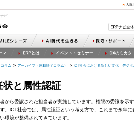
大塚
Pナビ
ーマ
ERPとは
イベント・セミナー
DXのミカタ
スコラム
アーカイブ（連載終了コラム）
ICT社会における新しい文化「デジ
委任状と属性認証
者から委譲された担当者が実施しています。権限の委譲を示す
す。ICT社会では、属性認証という考え方で、これまで永年に
い環境が整備されてきています。