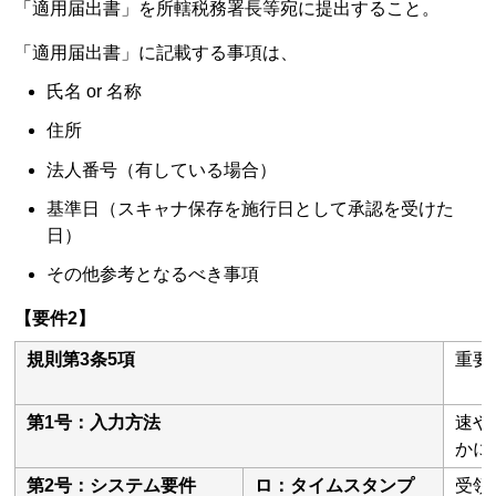
「適用届出書」を所轄税務署長等宛に提出すること。
「適用届出書」に記載する事項は、
氏名 or 名称
住所
法人番号（有している場合）
基準日（スキャナ保存を施行日として承認を受けた
日）
その他参考となるべき事項
【要件2】
規則第3条5項
重要
第1号：入力方法
速や
かに
第2号：システム要件
ロ：タイムスタンプ
受領