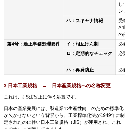
して
ンプ
ハ：スキャナ情報
受領
A4
の保
第4号：適正事務処理要件
イ：相互けん制
必要
ロ：定期的なチェック
必要
ハ：再発防止
必要
3.日本工業規格 → 日本産業規格への名称変更
これは、JIS法改正に伴う処置です。
日本の産業発展には、製造業の生産性向上のための標準化
が欠かせないという背景から、工業標準化法が1949年に制
定されたのに伴い日本工業規格（JIS）が運用され、これ