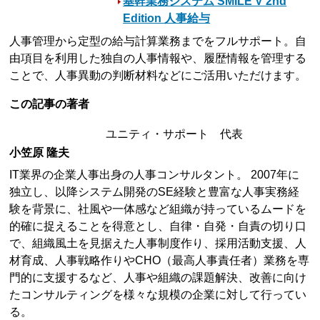
基幹業務システム SMILE V 2nd
Edition 人事給与
人事管理から定型の給与計算業務までをフルサポート。自
由項目を利用した独自の人事情報や、履歴情報を管理する
ことで、人事異動の判断材料などにご活用いただけます。
この記事の著者
ユニティ・サポート 代表
小笠原 隆夫
IT業界の企業人事出身の人事コンサルタント。 2007年に
独立し、以降システム開発のSE経験と豊富な人事実務経
験を背景に、社風や一体感など組織が持っているムードを
的確に捉えることを得意とし、自律・自発・自責の切り口
で、組織風土を見据えた人事制度作り、採用活動支援、人
材育成、人事戦略作りやCHO（最高人事責任者）業務を専
門的に支援するなど、人事や組織の課題解決、改善に向け
たコンサルティングを様々な規模の企業に対して行ってい
る。