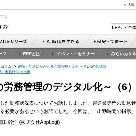
大塚
Pナビ
ーマ
ERPとは
イベント・セミナー
みらいカケ
スコラム
運輸・配送にかかわる企業が取り組むべきDXの具体策
6）出勤時間の指示
業の労務管理のデジタル化～（6
した勤務状況表についてお話ししました。運送業専門の勤怠管
る必要があるというお話でした。今回は、「出勤時間の指示」
田 幹浩 (株式会社AppLogi)