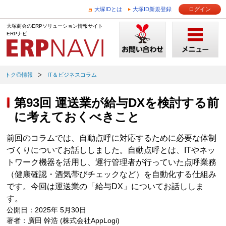
大塚IDとは
大塚ID新規登録
ログイン
大塚商会のERPソリューション情報サイト
ERPナビ
トク◎情報
IT＆ビジネスコラム
第93回 運送業が給与DXを検討する前
に考えておくべきこと
前回のコラムでは、自動点呼に対応するために必要な体制
づくりについてお話ししました。自動点呼とは、ITやネッ
トワーク機器を活用し、運行管理者が行っていた点呼業務
（健康確認・酒気帯びチェックなど）を自動化する仕組み
です。今回は運送業の「給与DX」についてお話ししま
す。
公開日：2025年 5月30日
著者：廣田 幹浩 (株式会社AppLogi)