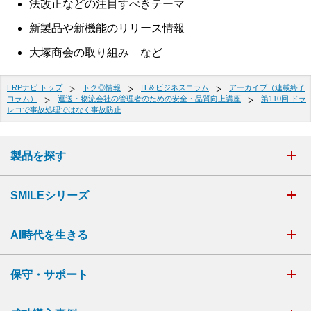
法改正などの注目すべきテーマ
新製品や新機能のリリース情報
大塚商会の取り組み など
ERPナビ トップ
トク◎情報
IT＆ビジネスコラム
アーカイブ（連載終了
コラム）
運送・物流会社の管理者のための安全・品質向上講座
第110回 ドラ
レコで事故処理ではなく事故防止
製品を探す
SMILEシリーズ
AI時代を生きる
保守・サポート