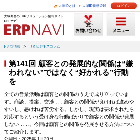
大塚IDとは
大塚ID新規登録
ログイン
大塚商会のERPソリューション情報サイト
ERPナビ
トク◎情報
IT＆ビジネスコラム
第141回 顧客との発展的な関係は“嫌
われない”ではなく“好かれる”行動
を
全ての営業活動は顧客との関係のうえで成り立っていま
す。商談、提案、交渉……顧客との関係が良ければ進めや
すいし、悪ければ苦労する。しかし、現実は要求されたら
対応するという受け身な行動ばかりで顧客との関係が発展
しない……。今回は顧客との関係を発展させる方法につい
てご紹介します。
公開日：2025年 1月20日