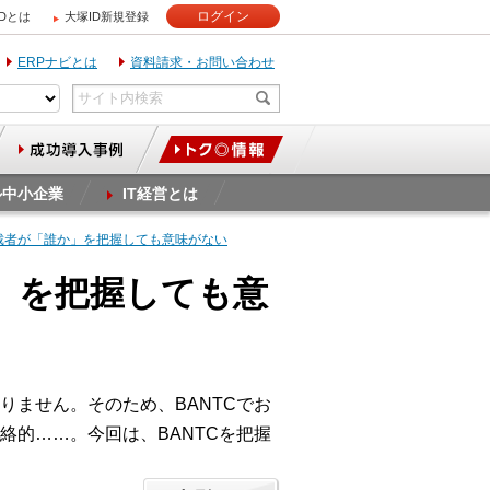
ログイン
IDとは
大塚ID新規登録
ERPナビとは
資料請求・お問い合わせ
ル中小企業
IT経営とは
…決裁者が「誰か」を把握しても意味がない
か」を把握しても意
ません。そのため、BANTCでお
的……。今回は、BANTCを把握