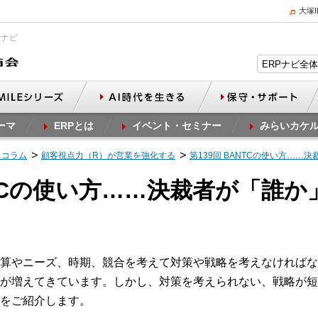
大塚
Pナビ
ーマ
ERPとは
イベント・セミナー
みらいカケ
スコラム
顧客視点力（R）が営業を強化する
第139回 BANTCの使い方…
ANTCの使い方……決裁者が「誰
算やニーズ、時期、競合を考えて対策や戦略を考えなければなり
が増えてきています。しかし、対策を考えられない、戦略が短絡
をご紹介します。