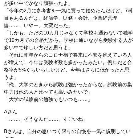
が多い中でかなり頑張ったよ」
「今年の2月に参考書を一気に買って始めたんだけど、7科
目もあるんだよ。経済学、財務・会計、企業経営理
論……、いやー、大変だった」
「しかも、ただの10カ月じゃなくて学校も通わないで独学
で10カ月での合格だから。学校に通いながら受験する人が
多い中で珍しい方だと思うよ」
「それに昨年からのコロナ禍で将来に不安を抱えている人
が増えて、今年は受験者数も多かったみたい。例年だと合
格率が5%ぐらいらしいけど、今年はさらに低かったと思
うよ」
「俺、大学のときから試験は強かったからな。試験前の集
中力は他の人と比べても高いみたいで」
「大学の試験前の勉強でもいつも……」
Aさん
「……、そうなんだ……、すごいね」
Bさんは、自分の思いつく限りの自慢を一気に説明してい