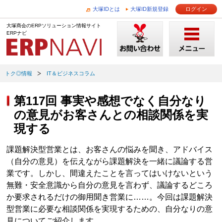
大塚IDとは
大塚ID新規登録
ログイン
大塚商会のERPソリューション情報サイト
ERPナビ
トク◎情報
IT＆ビジネスコラム
第117回 事実や感想でなく自分なり
の意見がお客さんとの相談関係を実
現する
課題解決型営業とは、お客さんの悩みを聞き、アドバイス
（自分の意見）を伝えながら課題解決を一緒に議論する営
業です。しかし、間違えたことを言ってはいけないという
無難・安全意識から自分の意見を言わず、議論するどころ
か要求されるだけの御用聞き営業に……。今回は課題解決
型営業に必要な相談関係を実現するための、自分なりの意
見についてご紹介します。