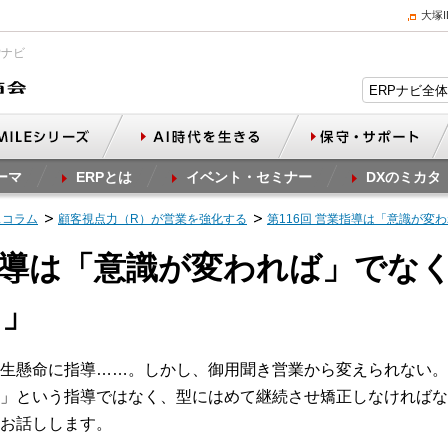
大塚
Pナビ
ーマ
ERPとは
イベント・セミナー
DXのミカタ
スコラム
顧客視点力（R）が営業を強化する
第116回 営業指導は「意識が
業指導は「意識が変われば」でな
る」
生懸命に指導……。しかし、御用聞き営業から変えられない。
」という指導ではなく、型にはめて継続させ矯正しなければな
お話しします。