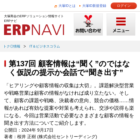
大塚IDとは
大塚ID新規登録
ログイン
大塚商会のERPソリューション情報サイト
ERPナビ
トク◎情報
IT＆ビジネスコラム
第137回 顧客情報は“聞く”のではな
く仮説の提示か会話で“聞き出す”
「ヒアリングや顧客情報の収集は大切」。課題解決型営業
や戦略営業は顧客の情報がなければ成り立たない。そし
て、顧客の課題や戦略、決裁者の意向、競合の価格……情
報があれば有効な提案や対策も考えられ、交渉や説得も楽
になる。今回は営業活動で必要なさまざまな顧客の情報を
聞き出す方法についてご紹介します。
公開日：2024年 9月17日
著者：桜井 正樹 (株式会社セントリーディング)