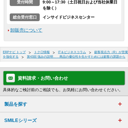
受付時間
9:00～17:30（土日祝日および当社休業日
を除く）
総合受付窓口
インサイドビジネスセンター
卸販売について
ERPナビ トップ
トク◎情報
IT＆ビジネスコラム
顧客視点力（R）が営業
を強化する
第43回 強みの説明……商品の優位性を生かすためには顧客の課題から
資料請求・お問い合わせ
具体的なご検討前のご相談でも、お気軽にお問い合わせください。
製品を探す
SMILEシリーズ