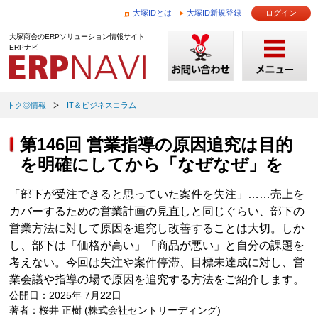
大塚IDとは
大塚ID新規登録
ログイン
大塚商会のERPソリューション情報サイト
ERPナビ
トク◎情報
IT＆ビジネスコラム
第146回 営業指導の原因追究は目的
を明確にしてから「なぜなぜ」を
「部下が受注できると思っていた案件を失注」……売上を
カバーするための営業計画の見直しと同じぐらい、部下の
営業方法に対して原因を追究し改善することは大切。しか
し、部下は「価格が高い」「商品が悪い」と自分の課題を
考えない。今回は失注や案件停滞、目標未達成に対し、営
業会議や指導の場で原因を追究する方法をご紹介します。
公開日：2025年 7月22日
著者：桜井 正樹 (株式会社セントリーディング)