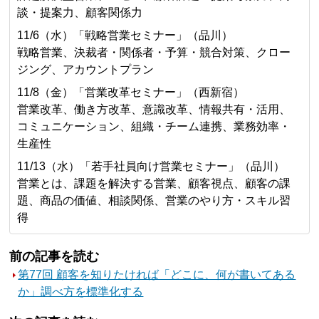
談・提案力、顧客関係力
11/6（水）「戦略営業セミナー」（品川）
戦略営業、決裁者・関係者・予算・競合対策、クロー
ジング、アカウントプラン
11/8（金）「営業改革セミナー」（西新宿）
営業改革、働き方改革、意識改革、情報共有・活用、
コミュニケーション、組織・チーム連携、業務効率・
生産性
11/13（水）「若手社員向け営業セミナー」（品川）
営業とは、課題を解決する営業、顧客視点、顧客の課
題、商品の価値、相談関係、営業のやり方・スキル習
得
前の記事を読む
第77回 顧客を知りたければ「どこに、何が書いてある
か」調べ方を標準化する